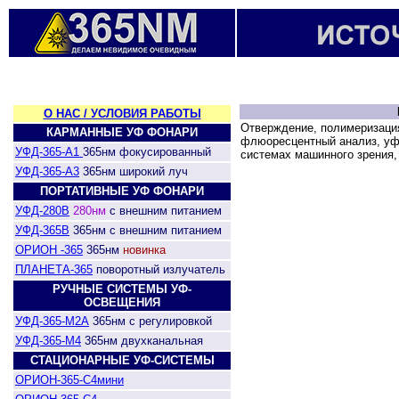
О НАС / УСЛОВИЯ РАБОТЫ
Отверждение, полимеризаци
КАРМАННЫЕ УФ ФОНАРИ
флюоресцентный анализ, уф-
УФД-365-А1
365нм фокусированный
системах машинного зрения,
УФД-365-А3
365нм широкий луч
ПОРТАТИВНЫЕ УФ ФОНАРИ
УФД-280В
280нм
с внешним питанием
УФД-365В
365нм с внешним питанием
ОРИОН -365
365нм
новинка
ПЛАНЕТА-365
поворотный излучатель
РУЧНЫЕ СИСТЕМЫ УФ-
ОСВЕЩЕНИЯ
УФД-365-М2А
365нм с регулировкой
УФД-365-М4
365нм двухканальная
СТАЦИОНАРНЫЕ УФ-СИСТЕМЫ
ОРИОН-365-С4мини