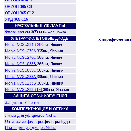
ОРИОН-365-С4
ОРИОН-365-С8
ОРИОН-365-С12
УФД-365-С15
НАСТОЛЬНЫЕ УФ ЛАМПЫ
Флекс-эконом
365нм гибкая ножка
УЛЬТРАФИОЛЕТОВЫЕ ДИОДЫ
Ультрафиолетовы
Nichia NCSU334B
280нм,
Япония
Nichia NCSU276A
365нм, Япония
Nichia NCSU276C
365нм, Япония
Nichia NCSU033B
365нм, Япония
Nichia NCSU033C
365нм, Япония
Nichia NVSU233A
365нм, Япония
Nichia NVSU233B
365нм, Япония
Nichia NVSU233B-D4
365нм, Япония
ЗАЩИТА ОТ УФ ИЗЛУЧЕНИЯ
Защитные УФ-очки
КОМПЛЕКТУЮЩИЕ И ОПТИКА
Линзы для уф-диодов Nichia
Оптические фильтры
фильтры Вуда
Платы для уф-диодов Nichia