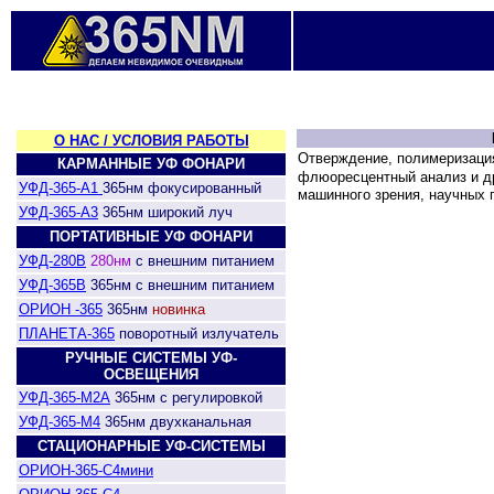
О НАС / УСЛОВИЯ РАБОТЫ
Отверждение, полимеризаци
КАРМАННЫЕ УФ ФОНАРИ
флюоресцентный анализ и д
УФД-365-А1
365нм фокусированный
машинного зрения, научных 
УФД-365-А3
365нм широкий луч
ПОРТАТИВНЫЕ УФ ФОНАРИ
УФД-280В
280нм
с внешним питанием
УФД-365В
365нм с внешним питанием
ОРИОН -365
365нм
новинка
ПЛАНЕТА-365
поворотный излучатель
РУЧНЫЕ СИСТЕМЫ УФ-
ОСВЕЩЕНИЯ
УФД-365-М2А
365нм с регулировкой
УФД-365-М4
365нм двухканальная
СТАЦИОНАРНЫЕ УФ-СИСТЕМЫ
ОРИОН-365-С4мини