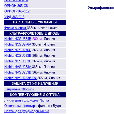
ОРИОН-365-С4
ОРИОН-365-С8
Ультрафиолето
ОРИОН-365-С12
УФД-365-С15
НАСТОЛЬНЫЕ УФ ЛАМПЫ
Флекс-эконом
365нм гибкая ножка
УЛЬТРАФИОЛЕТОВЫЕ ДИОДЫ
Nichia NCSU334B
280нм,
Япония
Nichia NCSU276A
365нм, Япония
Nichia NCSU276C
365нм, Япония
Nichia NCSU033B
365нм, Япония
Nichia NCSU033C
365нм, Япония
Nichia NVSU233A
365нм, Япония
Nichia NVSU233B
365нм, Япония
Nichia NVSU233B-D4
365нм, Япония
ЗАЩИТА ОТ УФ ИЗЛУЧЕНИЯ
Защитные УФ-очки
КОМПЛЕКТУЮЩИЕ И ОПТИКА
Линзы для уф-диодов Nichia
Оптические фильтры
фильтры Вуда
Платы для уф-диодов Nichia